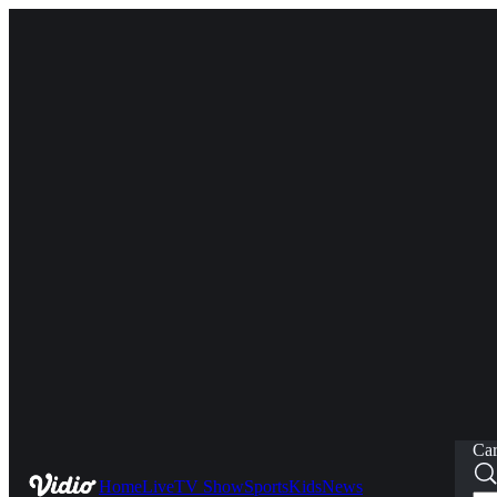
Car
Home
Live
TV Show
Sports
Kids
News