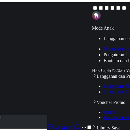
Mode Anak
Langganan da
Hubungkan k
Pengaturan
Bantuan dan 
Hak Cipta ©2026 V
Langganan dan P
Langganan Pr
Langganan Ak
Voucher Promo
Promo
Pakai Kode V
i
Langganan
···
Library Saya