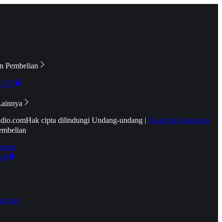
n Pembelian
e TV
Lainnya
idio.com
Hak cipta dilindungi Undang-undang
|
Syarat & Ketentuan
embelian
emier
tif
oucher