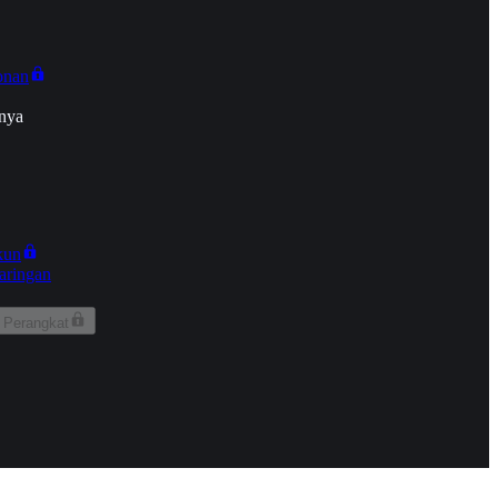
onan
nya
kun
aringan
 Perangkat