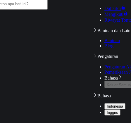
Daftarku
Mengikuti
Riwayat Tont
Bantuan dan Lain
Bantuan
Blog
Pengaturan
Pengaturan A
Pemeriksaan J
Bahasa
Keluar Semua
Bahasa
Indonesia
Inggris