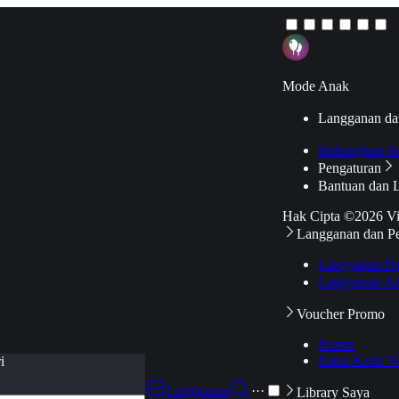
Mode Anak
Langganan da
Hubungkan k
Pengaturan
Bantuan dan 
Hak Cipta ©2026 V
Langganan dan P
Langganan Pr
Langganan Ak
Voucher Promo
Promo
Pakai Kode V
i
Langganan
···
Library Saya