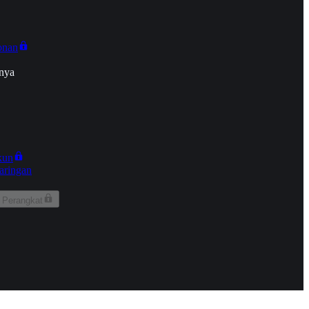
onan
nya
kun
aringan
 Perangkat