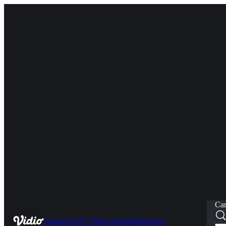
Car
Home
Live
TV Show
Sports
Kids
News