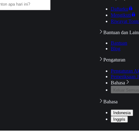
Daftarku
Mengikuti
Riwayat Tont
Bantuan dan Lain
Bantuan
Blog
Pengaturan
Pengaturan A
Pemeriksaan J
Bahasa
Keluar Semua
Bahasa
Indonesia
Inggris