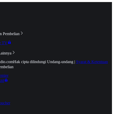
n Pembelian
e TV
Lainnya
idio.com
Hak cipta dilindungi Undang-undang
|
Syarat & Ketentuan
embelian
emier
tif
oucher