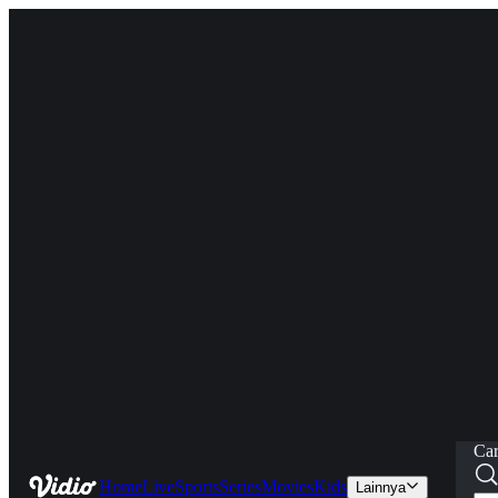
Car
Home
Live
Sports
Series
Movies
Kids
Lainnya