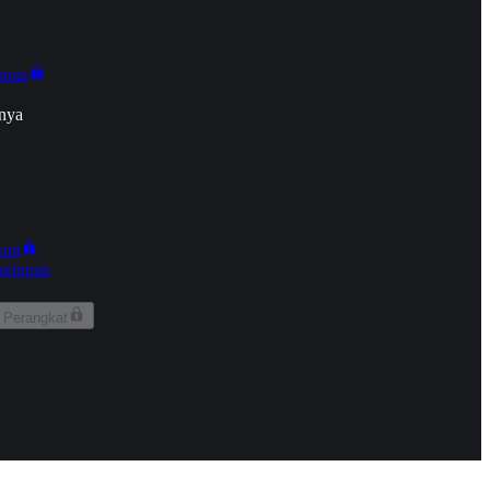
onan
nya
kun
aringan
 Perangkat