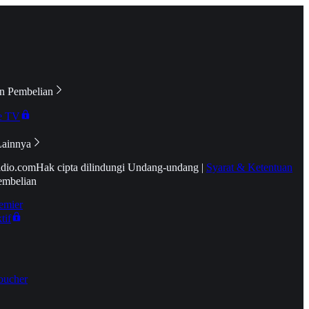
n Pembelian
e TV
Lainnya
idio.com
Hak cipta dilindungi Undang-undang
|
Syarat & Ketentuan
embelian
emier
tif
oucher