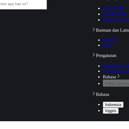
Daftarku
Mengikuti
Riwayat Tont
Bantuan dan Lain
Bantuan
Blog
Pengaturan
Pengaturan A
Pemeriksaan J
Bahasa
Keluar Semua
Bahasa
Indonesia
Inggris