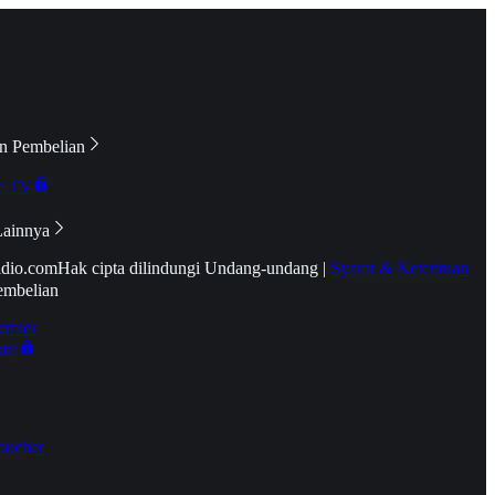
n Pembelian
e TV
Lainnya
idio.com
Hak cipta dilindungi Undang-undang
|
Syarat & Ketentuan
embelian
emier
tif
oucher