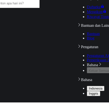
Daftarku
Mengikuti
Riwayat Tont
Bantuan dan Lain
Bantuan
Blog
Pengaturan
Pengaturan A
Pemeriksaan J
Bahasa
Keluar Semua
Bahasa
Indonesia
Inggris