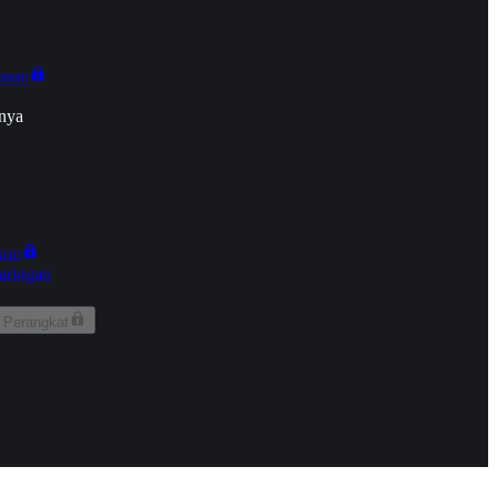
onan
nya
kun
aringan
 Perangkat