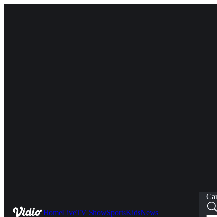
Car
Home
Live
TV Show
Sports
Kids
News