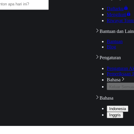
Daftarku
Mengikuti
Riwayat Tont
Bantuan dan Lain
Bantuan
Blog
Pengaturan
Pengaturan A
Pemeriksaan J
Bahasa
Keluar Semua
Bahasa
Indonesia
Inggris