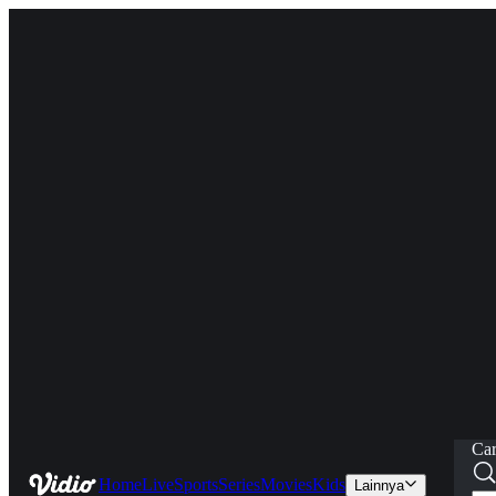
Car
Home
Live
Sports
Series
Movies
Kids
Lainnya