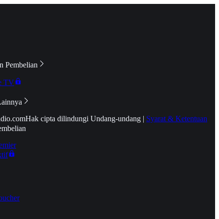
n Pembelian
e TV
Lainnya
idio.com
Hak cipta dilindungi Undang-undang
|
Syarat & Ketentuan
embelian
emier
tif
oucher