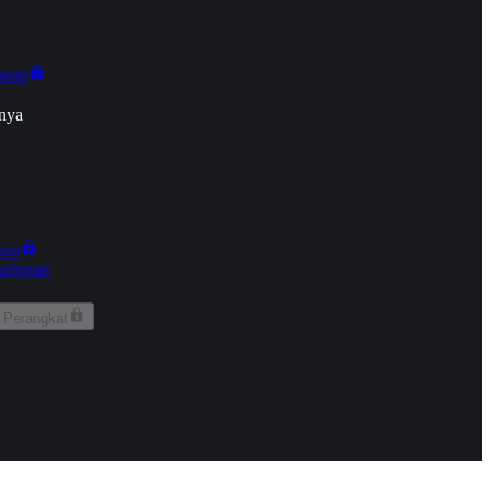
onan
nya
kun
aringan
 Perangkat