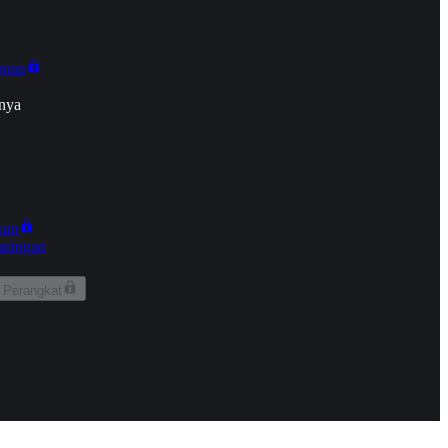
onan
nya
kun
aringan
 Perangkat