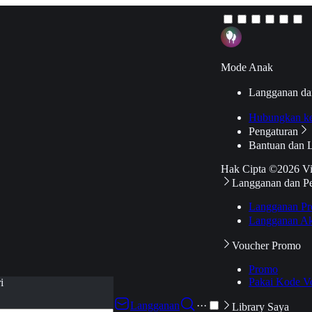
Mode Anak
Langganan da
Hubungkan k
Pengaturan
Bantuan dan 
Hak Cipta ©2026 V
Langganan dan P
Langganan Pr
Langganan Ak
Voucher Promo
Promo
Pakai Kode V
i
Langganan
···
Library Saya