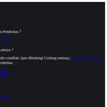
n Pembelian
e TV
Lainnya
idio.com
Hak cipta dilindungi Undang-undang
|
Syarat & Ketentuan
embelian
emier
tif
oucher