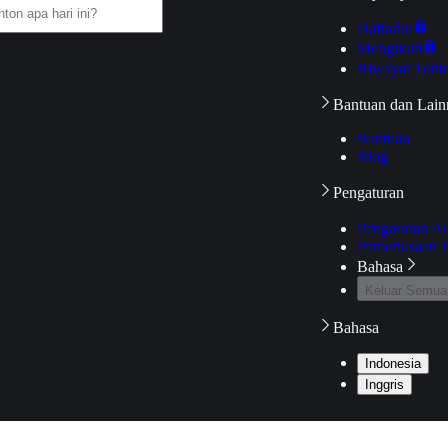
Daftarku
Mengikuti
Riwayat Tont
Bantuan dan Lain
Bantuan
Blog
Pengaturan
Pengaturan A
Pemeriksaan J
Bahasa
Keluar Semua
Bahasa
Indonesia
Inggris