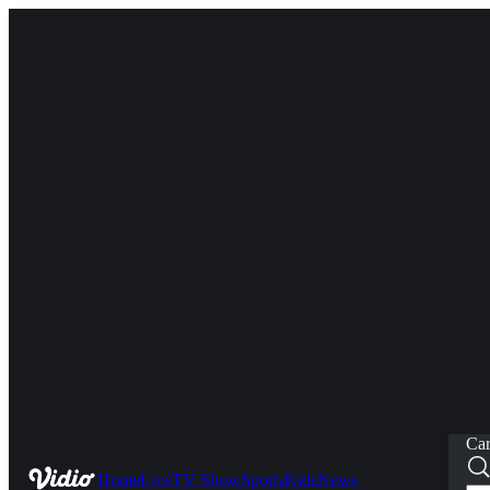
Car
Home
Live
TV Show
Sports
Kids
News