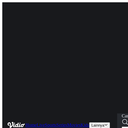
Car
Home
Live
Sports
Series
Movies
Kids
Lainnya