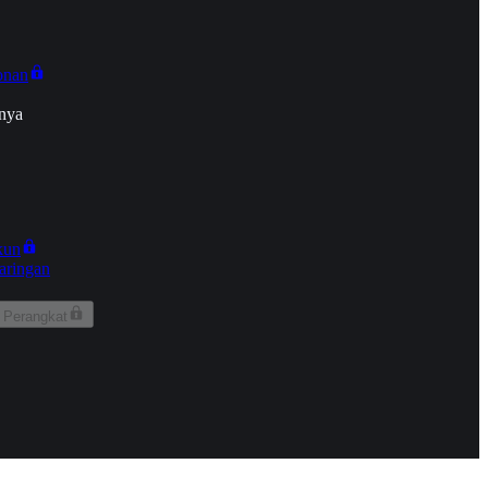
onan
nya
kun
aringan
 Perangkat