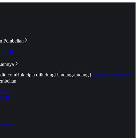
n Pembelian
e TV
Lainnya
idio.com
Hak cipta dilindungi Undang-undang
|
Syarat & Ketentuan
embelian
emier
tif
oucher