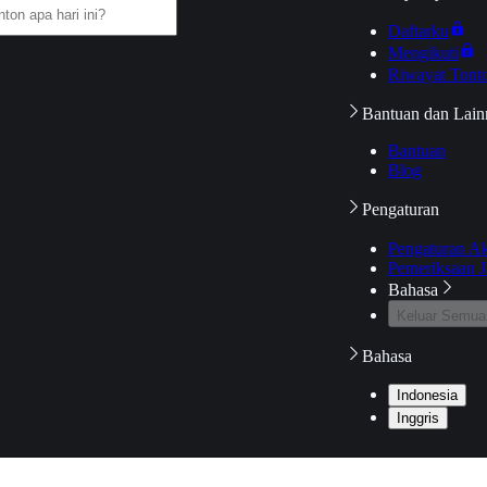
Daftarku
Mengikuti
Riwayat Tont
Bantuan dan Lain
Bantuan
Blog
Pengaturan
Pengaturan A
Pemeriksaan J
Bahasa
Keluar Semua
Bahasa
Indonesia
Inggris