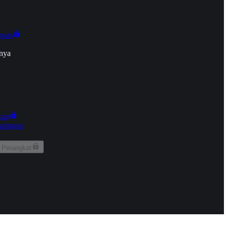
onan
nya
kun
aringan
 Perangkat