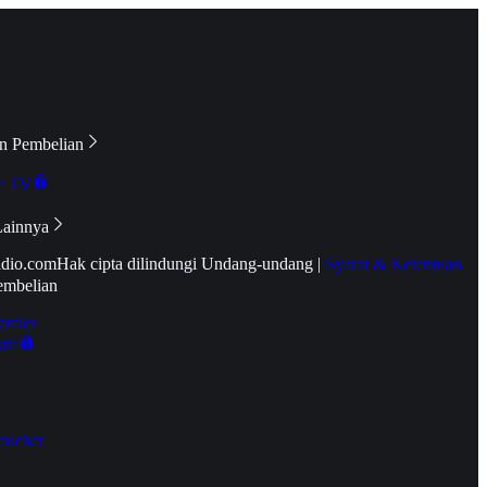
n Pembelian
e TV
Lainnya
idio.com
Hak cipta dilindungi Undang-undang
|
Syarat & Ketentuan
embelian
emier
tif
oucher