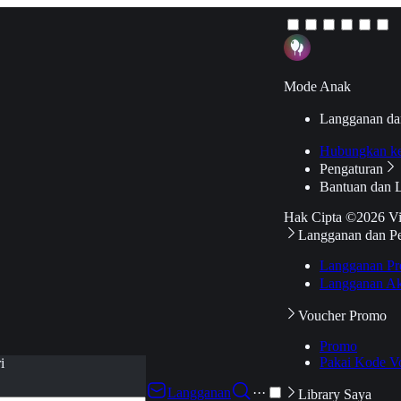
Mode Anak
Langganan da
Hubungkan k
Pengaturan
Bantuan dan 
Hak Cipta ©2026 V
Langganan dan P
Langganan Pr
Langganan Ak
Voucher Promo
Promo
Pakai Kode V
i
Langganan
···
Library Saya