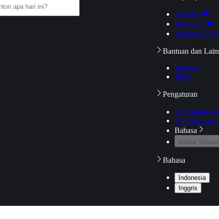
Daftarku
Mengikuti
Riwayat Tont
Bantuan dan Lain
Bantuan
Blog
Pengaturan
Pengaturan A
Pemeriksaan J
Bahasa
Keluar Semua
Bahasa
Indonesia
Inggris