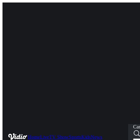
Car
Home
Live
TV Show
Sports
Kids
News