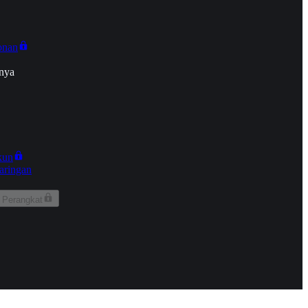
onan
nya
kun
aringan
 Perangkat