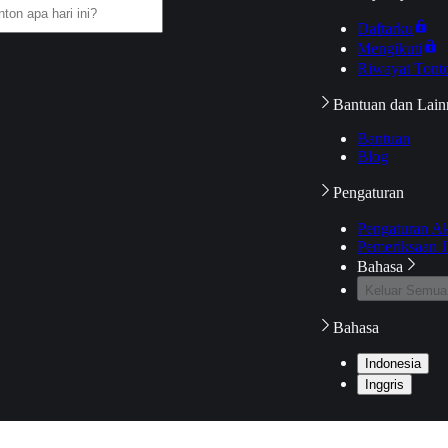
Daftarku
Mengikuti
Riwayat Tont
Bantuan dan Lain
Bantuan
Blog
Pengaturan
Pengaturan A
Pemeriksaan J
Bahasa
Keluar Semua
Bahasa
Indonesia
Inggris