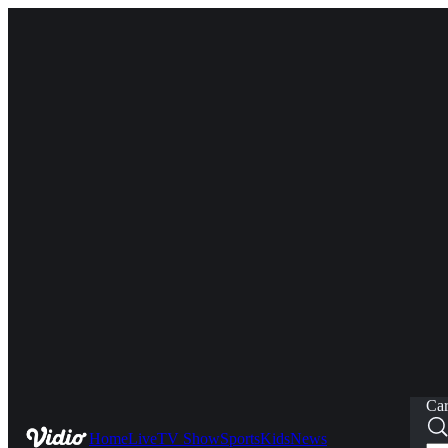
Car
Home
Live
TV Show
Sports
Kids
News