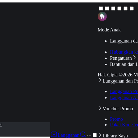
Mode Anak
Langganan da
Hubungkan k
Pengaturan
Bantuan dan 
Hak Cipta ©2026 V
Langganan dan P
Langganan Pr
Langganan Ak
Voucher Promo
Promo
Pakai Kode V
i
Langganan
···
Library Saya