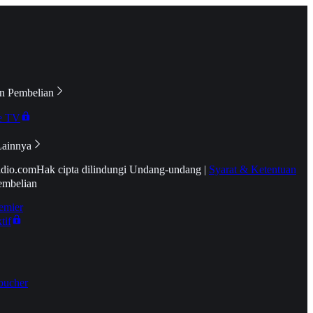
n Pembelian
e TV
Lainnya
idio.com
Hak cipta dilindungi Undang-undang
|
Syarat & Ketentuan
embelian
emier
tif
oucher