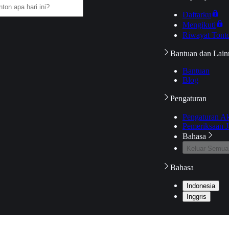
Daftarku
Mengikuti
Riwayat Tont
Bantuan dan Lain
Bantuan
Blog
Pengaturan
Pengaturan A
Pemeriksaan J
Bahasa
Keluar Semua
Bahasa
Indonesia
Inggris