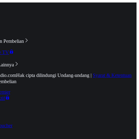
n Pembelian
e TV
Lainnya
idio.com
Hak cipta dilindungi Undang-undang
|
Syarat & Ketentuan
embelian
emier
tif
oucher