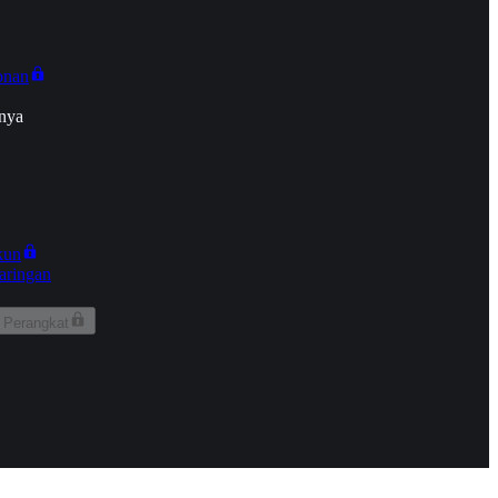
onan
nya
kun
aringan
 Perangkat