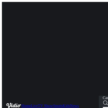
Car
Home
Live
TV Show
Sports
Kids
News