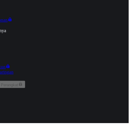
onan
nya
kun
aringan
 Perangkat