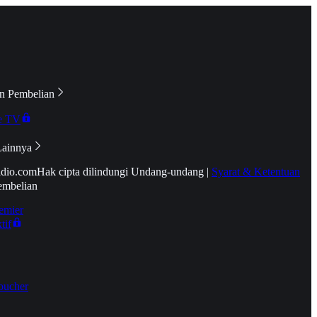
n Pembelian
e TV
Lainnya
idio.com
Hak cipta dilindungi Undang-undang
|
Syarat & Ketentuan
embelian
emier
tif
oucher