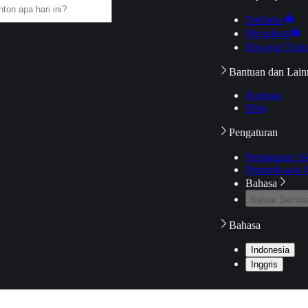
Daftarku
Mengikuti
Riwayat Tont
Bantuan dan Lain
Bantuan
Blog
Pengaturan
Pengaturan A
Pemeriksaan J
Bahasa
Keluar Semua
Bahasa
Indonesia
Inggris