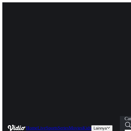
Car
Home
Live
Sports
Series
Movies
Kids
Lainnya