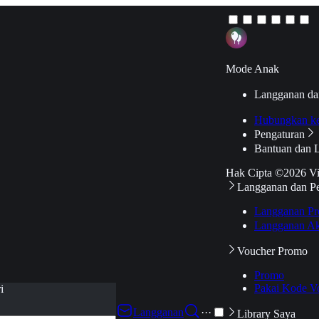
Mode Anak
Langganan da
Hubungkan k
Pengaturan
Bantuan dan 
Hak Cipta ©2026 V
Langganan dan P
Langganan Pr
Langganan Ak
Voucher Promo
Promo
Pakai Kode V
i
Langganan
···
Library Saya