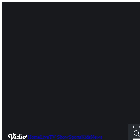
Car
Home
Live
TV Show
Sports
Kids
News