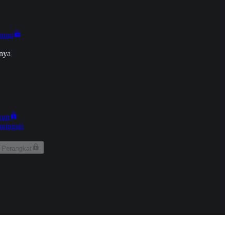
onan
nya
kun
aringan
 Perangkat