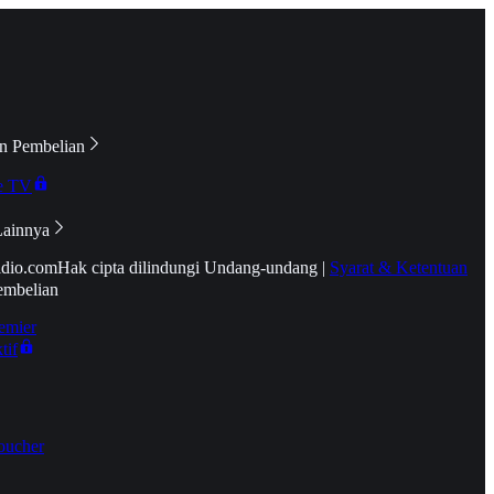
n Pembelian
e TV
Lainnya
idio.com
Hak cipta dilindungi Undang-undang
|
Syarat & Ketentuan
embelian
emier
tif
oucher