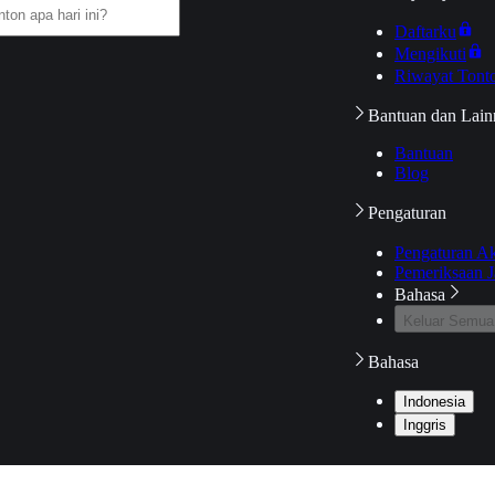
Daftarku
Mengikuti
Riwayat Tont
Bantuan dan Lain
Bantuan
Blog
Pengaturan
Pengaturan A
Pemeriksaan J
Bahasa
Keluar Semua
Bahasa
Indonesia
Inggris