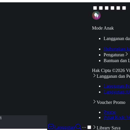
Mode Anak
Langganan da
Hubungkan k
Pengaturan
Bantuan dan 
Hak Cipta ©2026 V
Langganan dan P
Langganan Pr
Langganan Ak
Voucher Promo
Promo
Pakai Kode V
i
Langganan
···
Library Saya