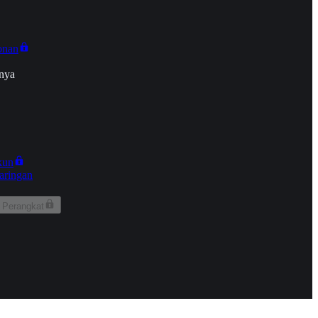
onan
nya
kun
aringan
 Perangkat