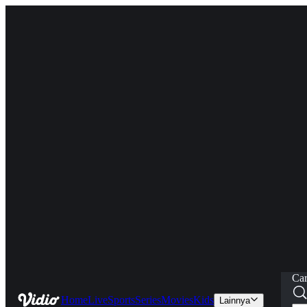
Car
Home
Live
Sports
Series
Movies
Kids
Lainnya