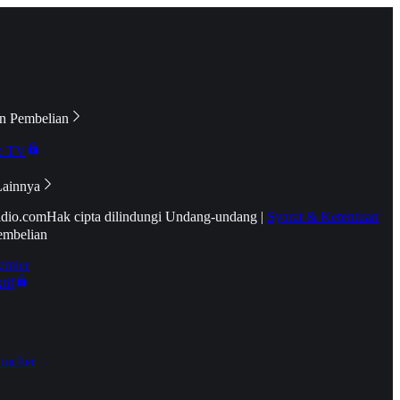
n Pembelian
e TV
Lainnya
idio.com
Hak cipta dilindungi Undang-undang
|
Syarat & Ketentuan
embelian
emier
tif
oucher