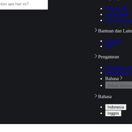
Daftarku
Mengikuti
Riwayat Tont
Bantuan dan Lain
Bantuan
Blog
Pengaturan
Pengaturan A
Pemeriksaan J
Bahasa
Keluar Semua
Bahasa
Indonesia
Inggris