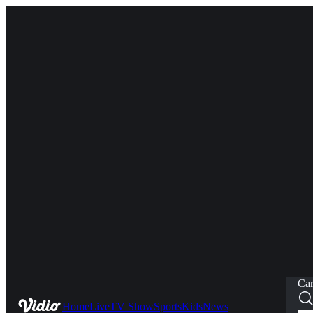
Car
Home
Live
TV Show
Sports
Kids
News