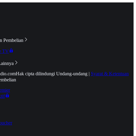
n Pembelian
e TV
Lainnya
idio.com
Hak cipta dilindungi Undang-undang
|
Syarat & Ketentuan
embelian
emier
tif
oucher