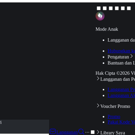
Mode Anak
Langganan da
Hubungkan k
Pengaturan
Bantuan dan 
Hak Cipta ©2026 V
Langganan dan P
Langganan Pr
Langganan Ak
Voucher Promo
Promo
Pakai Kode V
i
Langganan
···
Library Saya