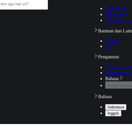
Daftarku
Mengikuti
Riwayat Tont
Bantuan dan Lain
Bantuan
Blog
Pengaturan
Pengaturan A
Pemeriksaan J
Bahasa
Keluar Semua
Bahasa
Indonesia
Inggris