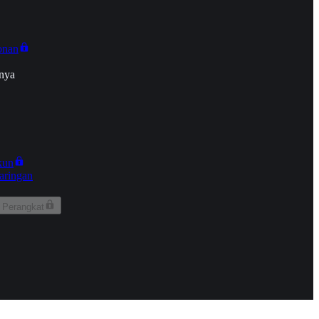
onan
nya
kun
aringan
 Perangkat