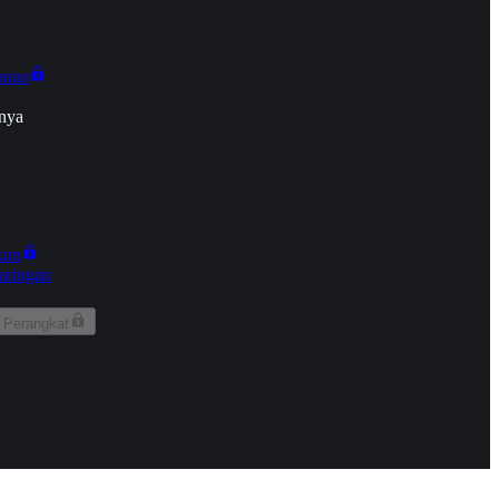
onan
nya
kun
aringan
 Perangkat