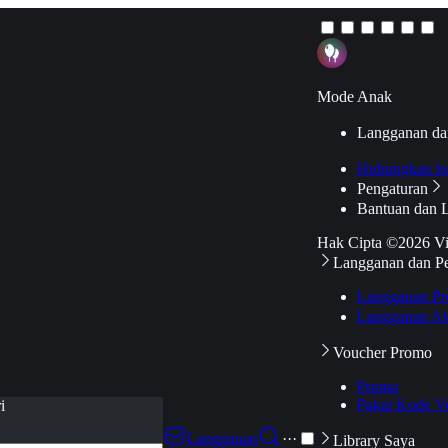
Mode Anak
Langganan da
Hubungkan k
Pengaturan
Bantuan dan 
Hak Cipta ©2026 V
Langganan dan P
Langganan Pr
Langganan Ak
Voucher Promo
Promo
Pakai Kode V
i
Langganan
···
Library Saya