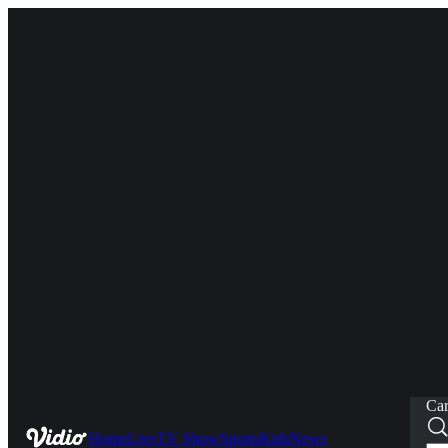
Car
Home
Live
TV Show
Sports
Kids
News