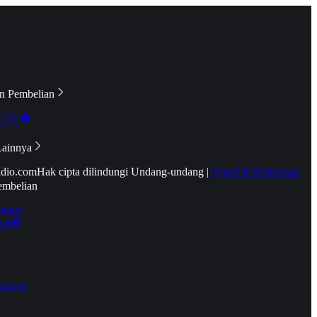
n Pembelian
e TV
Lainnya
idio.com
Hak cipta dilindungi Undang-undang
|
Syarat & Ketentuan
embelian
emier
tif
oucher