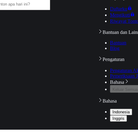
Daftarku
Mengikuti
Riwayat Tont
Bantuan dan Lain
Bantuan
Blog
Pengaturan
Pengaturan A
Pemeriksaan J
Bahasa
Keluar Semua
Bahasa
Indonesia
Inggris