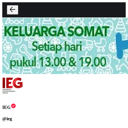
IEG
@
ieg