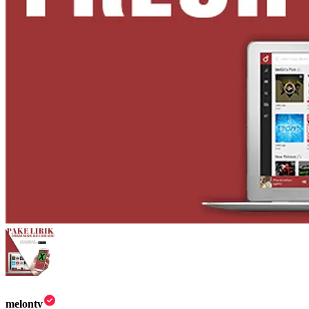
melontv