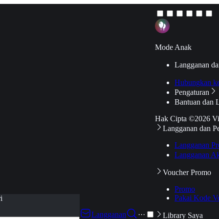
Mode Anak
Langganan da
Hubungkan k
Pengaturan
Bantuan dan 
Hak Cipta ©2026 V
Langganan dan P
Langganan Pr
Langganan Ak
Voucher Promo
Promo
Pakai Kode V
i
Langganan
···
Library Saya