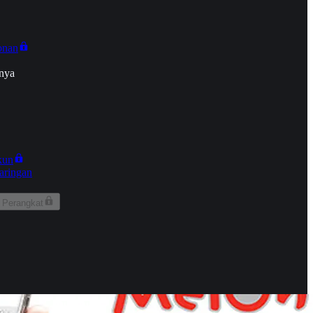
onan
nya
kun
aringan
 Perangkat