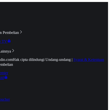
n Pembelian
e TV
Lainnya
idio.com
Hak cipta dilindungi Undang-undang
|
Syarat & Ketentuan
embelian
emier
tif
oucher