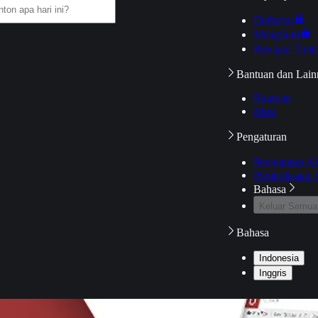
Daftarku
Mengikuti
Riwayat Tont
Bantuan dan Lain
Bantuan
Blog
Pengaturan
Pengaturan A
Pemeriksaan J
Bahasa
Keluar Semua
Bahasa
Indonesia
Inggris