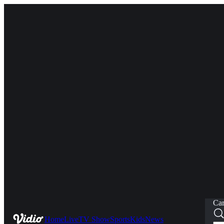
Car
Home
Live
TV Show
Sports
Kids
News