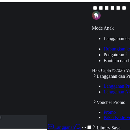
Mode Anak
Langganan da
Hubungkan k
Pengaturan
Bantuan dan 
Hak Cipta ©2026 V
Langganan dan P
Langganan Pr
Langganan Ak
Voucher Promo
Promo
Pakai Kode V
i
Langganan
···
Library Saya