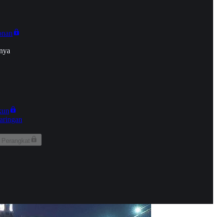
onan
nya
kun
aringan
 Perangkat