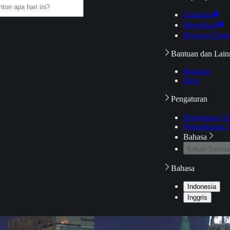
Daftarku
Mengikuti
Riwayat Tont
Bantuan dan Lain
Bantuan
Blog
Pengaturan
Pengaturan A
Pemeriksaan J
Bahasa
Keluar Semua
Bahasa
Indonesia
Inggris