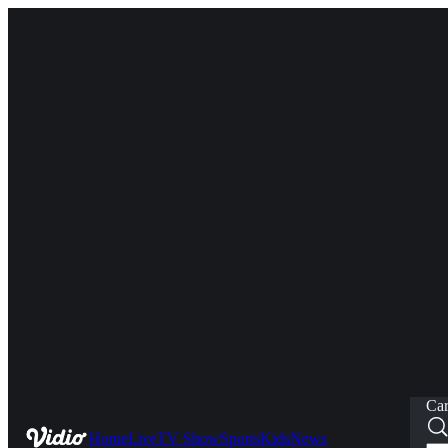
Car
Home
Live
TV Show
Sports
Kids
News