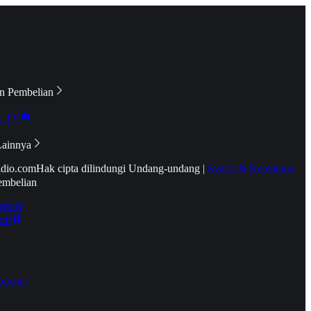
n Pembelian
e TV
Lainnya
idio.com
Hak cipta dilindungi Undang-undang
|
Syarat & Ketentuan
embelian
emier
tif
oucher