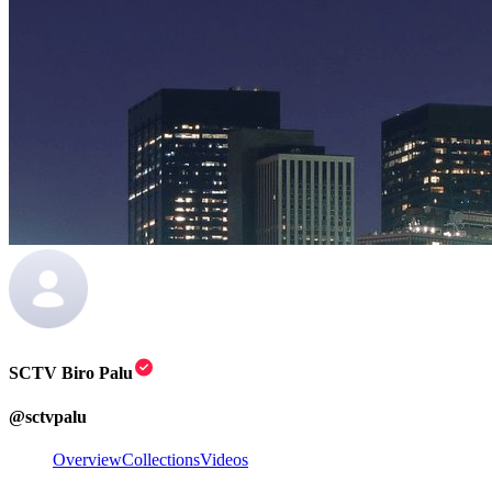
SCTV Biro Palu
@
sctvpalu
Overview
Collections
Videos