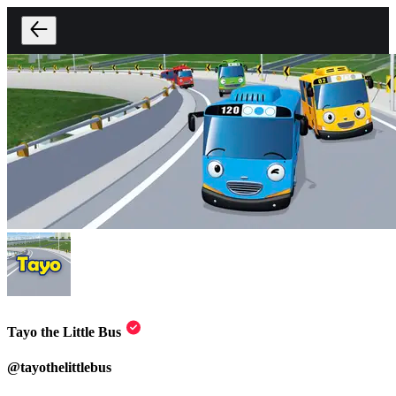
Tayo the Little Bus
@
tayothelittlebus