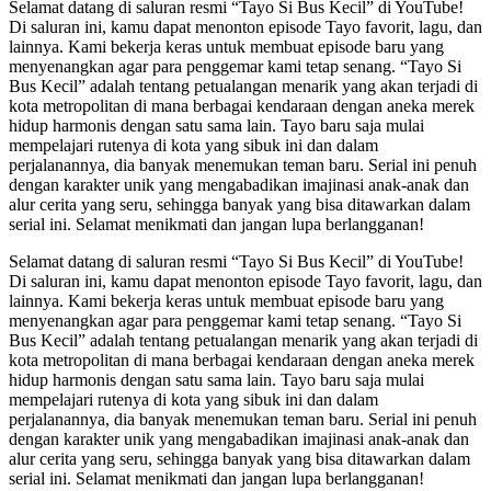
Selamat datang di saluran resmi “Tayo Si Bus Kecil” di YouTube!
Di saluran ini, kamu dapat menonton episode Tayo favorit, lagu, dan
lainnya. Kami bekerja keras untuk membuat episode baru yang
menyenangkan agar para penggemar kami tetap senang. “Tayo Si
Bus Kecil” adalah tentang petualangan menarik yang akan terjadi di
kota metropolitan di mana berbagai kendaraan dengan aneka merek
hidup harmonis dengan satu sama lain. Tayo baru saja mulai
mempelajari rutenya di kota yang sibuk ini dan dalam
perjalanannya, dia banyak menemukan teman baru. Serial ini penuh
dengan karakter unik yang mengabadikan imajinasi anak-anak dan
alur cerita yang seru, sehingga banyak yang bisa ditawarkan dalam
serial ini. Selamat menikmati dan jangan lupa berlangganan!
Selamat datang di saluran resmi “Tayo Si Bus Kecil” di YouTube!
Di saluran ini, kamu dapat menonton episode Tayo favorit, lagu, dan
lainnya. Kami bekerja keras untuk membuat episode baru yang
menyenangkan agar para penggemar kami tetap senang. “Tayo Si
Bus Kecil” adalah tentang petualangan menarik yang akan terjadi di
kota metropolitan di mana berbagai kendaraan dengan aneka merek
hidup harmonis dengan satu sama lain. Tayo baru saja mulai
mempelajari rutenya di kota yang sibuk ini dan dalam
perjalanannya, dia banyak menemukan teman baru. Serial ini penuh
dengan karakter unik yang mengabadikan imajinasi anak-anak dan
alur cerita yang seru, sehingga banyak yang bisa ditawarkan dalam
serial ini. Selamat menikmati dan jangan lupa berlangganan!