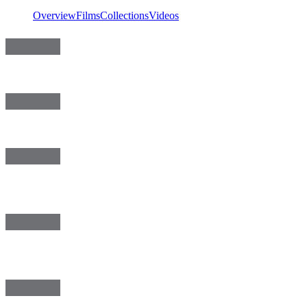
Overview
Films
Collections
Videos