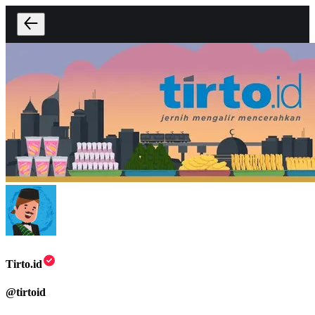
Tirto.id
@
tirtoid