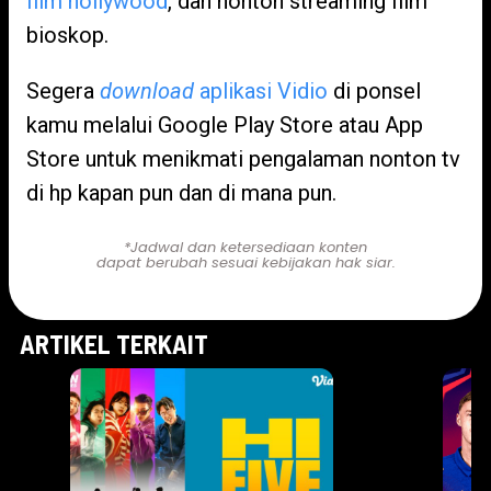
film hollywood
, dan nonton streaming film
bioskop.
Segera
download
aplikasi Vidio
di ponsel
kamu melalui Google Play Store atau App
Store untuk menikmati pengalaman nonton tv
di hp kapan pun dan di mana pun.
*Jadwal dan ketersediaan konten
dapat berubah sesuai kebijakan hak siar.
ARTIKEL TERKAIT