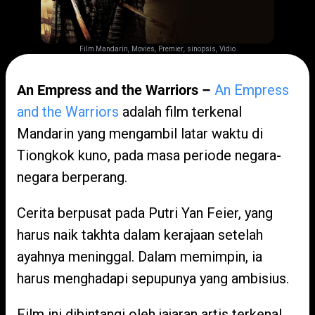
,
,
,
,
Film Mandarin
Movies
Premier
sinopsis
Vidio
An Empress and the Warriors –
An Empress
and the Warriors
adalah film terkenal
Mandarin yang mengambil latar waktu di
Tiongkok kuno, pada masa periode negara-
negara berperang.
Cerita berpusat pada Putri Yan Feier, yang
harus naik takhta dalam kerajaan setelah
ayahnya meninggal. Dalam memimpin, ia
harus menghadapi sepupunya yang ambisius.
Film ini dibintangi oleh jajaran artis terkenal,