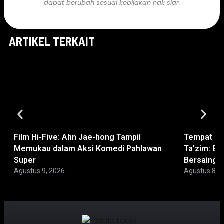
dapat berubah sesuai kebijakan hak siar.
ARTIKEL TERKAIT
Film Hi-Five: Ahn Jae-hong Tampil
Tempat No
Memukau dalam Aksi Komedi Pahlawan
Ta’zim: Bi
Super
Bersaing
Agustus 9, 2026
Agustus 8, 