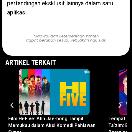
pertandingan eksklusif lainnya dalam satu
aplikasi.
Klik Link Disini Untuk Nonton!
*Jadwal dan ketersediaan konten
dapat berubah sesuai kebijakan hak siar.
ARTIKEL TERKAIT
Film Hi-Five: Ahn Jae-hong Tampil
Tempat No
Memukau dalam Aksi Komedi Pahlawan
Ta’zim: Bi