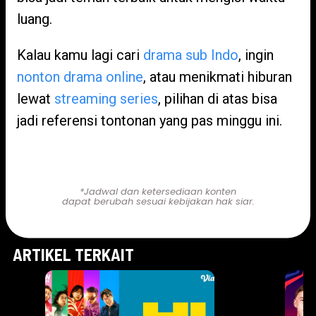
luang.
Kalau kamu lagi cari
drama sub Indo
, ingin
nonton drama online
, atau menikmati hiburan
lewat
streaming series
, pilihan di atas bisa
jadi referensi tontonan yang pas minggu ini.
Nonton di Sini!
*Jadwal dan ketersediaan konten
dapat berubah sesuai kebijakan hak siar.
ARTIKEL TERKAIT