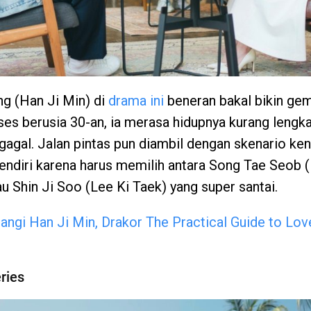
ng (Han Ji Min) di
drama ini
beneran bakal bikin ge
ses berusia 30-an, ia merasa hidupnya kurang lengk
 gagal. Jalan pintas pun diambil dengan skenario ken
sendiri karena harus memilih antara Song Tae Seob
au Shin Ji Soo (Lee Ki Taek) yang super santai.
tangi Han Ji Min, Drakor The Practical Guide to Lov
ries