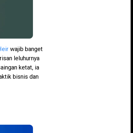
Heir
wajib banget
risan leluhurnya
aingan ketat, ia
ktik bisnis dan