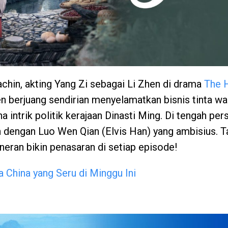
achin, akting Yang Zi sebagai Li Zhen di drama
The 
en berjuang sendirian menyelamatkan bisnis tinta wa
a intrik politik kerajaan Dinasti Ming. Di tengah pers
 dengan Luo Wen Qian (Elvis Han) yang ambisius. Ta
neran bikin penasaran di setiap episode!
 China yang Seru di Minggu Ini