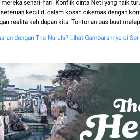
mereka sehari-hari. Konflik cinta Neti yang naik tu
rseteruan kecil di dalam kosan dikemas dengan ko
an realita kehidupan kita. Tontonan pas buat melep
aran dengan The Nuruls? Lihat Gambarannya di Seri