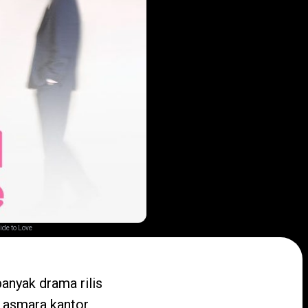
ide to Love
anyak drama rilis
n asmara kantor,