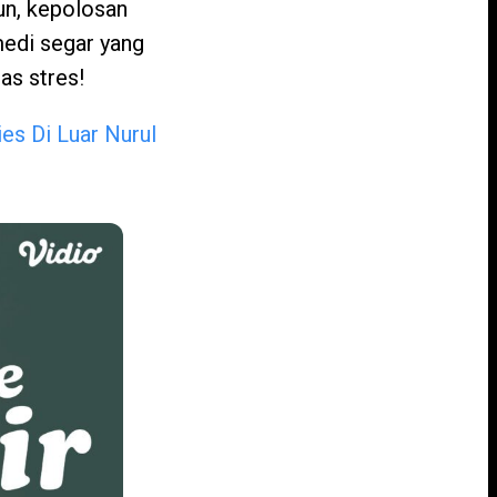
run, kepolosan
medi segar yang
as stres!
es Di Luar Nurul