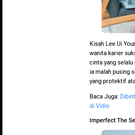
Kisah Lee Ui You
wanita karier suk
cinta yang selalu
ia malah pusing 
yang protektif at
Baca Juga:
Dibin
di Vidio
Imperfect The Se