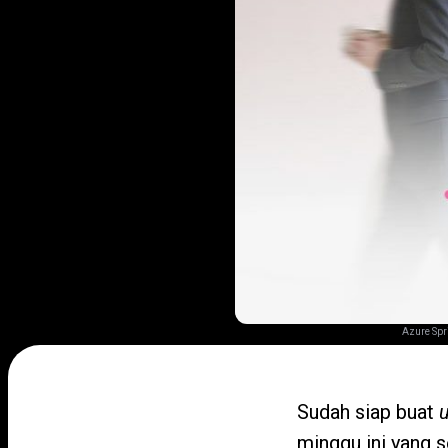
Azure Spr
Sudah siap buat
u
minggu ini yang s