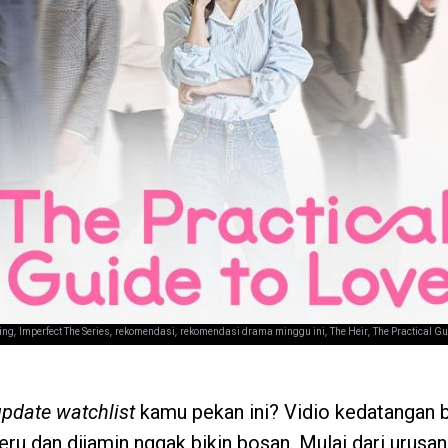
,
,
,
,
,
ing
Imperfect The Series
rekomendasi
rekomendasi drama minggu ini
The Heir
The Practical Gu
pdate watchlist
kamu pekan ini? Vidio kedatangan b
eru dan dijamin nggak bikin bosan. Mulai dari urusa