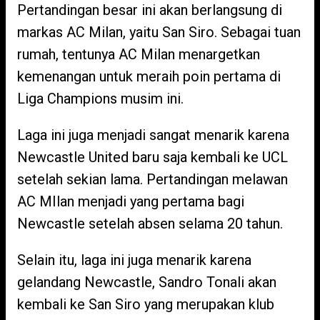
Pertandingan besar ini akan berlangsung di
markas AC Milan, yaitu San Siro. Sebagai tuan
rumah, tentunya AC Milan menargetkan
kemenangan untuk meraih poin pertama di
Liga Champions musim ini.
Laga ini juga menjadi sangat menarik karena
Newcastle United baru saja kembali ke UCL
setelah sekian lama. Pertandingan melawan
AC MIlan menjadi yang pertama bagi
Newcastle setelah absen selama 20 tahun.
Selain itu, laga ini juga menarik karena
gelandang Newcastle, Sandro Tonali akan
kembali ke San Siro yang merupakan klub