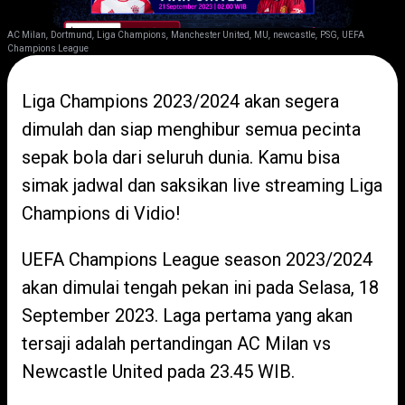
,
,
,
,
,
,
,
AC Milan
Dortmund
Liga Champions
Manchester United
MU
newcastle
PSG
UEFA
Champions League
Liga Champions 2023/2024 akan segera
dimulah dan siap menghibur semua pecinta
sepak bola dari seluruh dunia. Kamu bisa
simak jadwal dan saksikan live streaming Liga
Champions di Vidio!
UEFA Champions League season 2023/2024
akan dimulai tengah pekan ini pada Selasa, 18
September 2023. Laga pertama yang akan
tersaji adalah pertandingan AC Milan vs
Newcastle United pada 23.45 WIB.