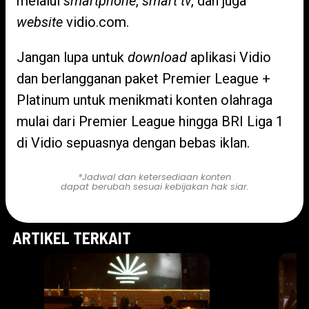
melalui
smartphone
,
smart tv
, dan juga
website
vidio.com.
Jangan lupa untuk
download
aplikasi Vidio
dan berlangganan paket Premier League +
Platinum untuk menikmati konten olahraga
mulai dari Premier League hingga BRI Liga 1
di Vidio sepuasnya dengan bebas iklan.
*Jadwal dan ketersediaan konten
dapat berubah sesuai kebijakan hak siar.
ARTIKEL TERKAIT