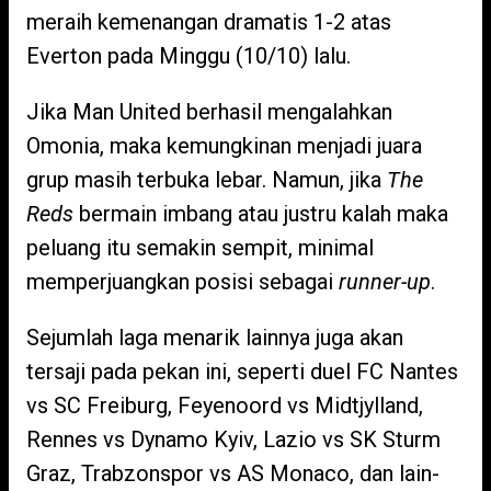
meraih kemenangan dramatis 1-2 atas
Everton pada Minggu (10/10) lalu.
Jika Man United berhasil mengalahkan
Omonia, maka kemungkinan menjadi juara
grup masih terbuka lebar. Namun, jika
The
Reds
bermain imbang atau justru kalah maka
peluang itu semakin sempit, minimal
memperjuangkan posisi sebagai
runner-up
.
Sejumlah laga menarik lainnya juga akan
tersaji pada pekan ini, seperti duel FC Nantes
vs SC Freiburg, Feyenoord vs Midtjylland,
Rennes vs Dynamo Kyiv, Lazio vs SK Sturm
Graz, Trabzonspor vs AS Monaco, dan lain-