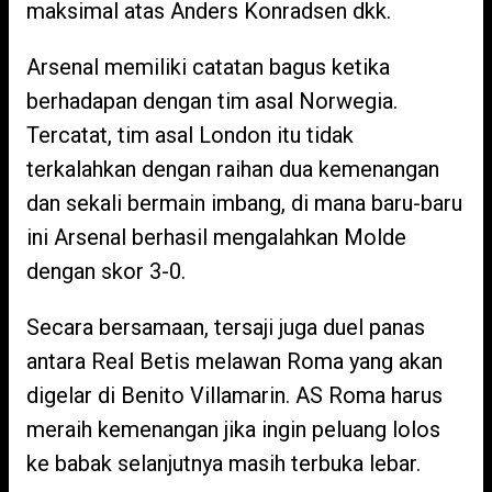
maksimal atas Anders Konradsen dkk.
Arsenal memiliki catatan bagus ketika
berhadapan dengan tim asal Norwegia.
Tercatat, tim asal London itu tidak
terkalahkan dengan raihan dua kemenangan
dan sekali bermain imbang, di mana baru-baru
ini Arsenal berhasil mengalahkan Molde
dengan skor 3-0.
Secara bersamaan, tersaji juga duel panas
antara Real Betis melawan Roma yang akan
digelar di Benito Villamarin. AS Roma harus
meraih kemenangan jika ingin peluang lolos
ke babak selanjutnya masih terbuka lebar.