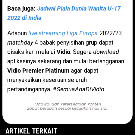
Baca juga:
Jadwal Piala Dunia Wanita U-17
2022 di India
Adapun
live streaming Liga Europa
2022/23
matchday
4 babak penyisihan grup dapat
disaksikan melalui
Vidio
. Segera
download
aplikasinya sekarang dan mulai berlangganan
Vidio Premier Platinum
agar dapat
menyaksikan keseruan seluruh
pertandingannya. #
SemuaAdaDiVidio
*Jadwal dan ketersediaan konten
dapat berubah sesuai kebijakan hak siar.
ARTIKEL TERKAIT