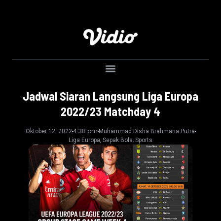
Jadwal Siaran Langsung Liga Europa
2022/23 Matchday 4
4:38 pm
Oktober 12, 2022
Muhammad Disha Brahmana Putra
,
,
Liga Europa
Sepak Bola
Sports