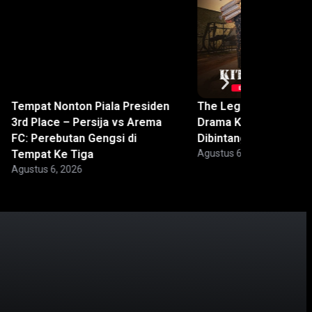
Tempat Nonton Piala Presiden
The Legend of Kitchen
3rd Place – Persija vs Arema
Drama Korea Baru ya
FC: Perebutan Gengsi di
Dibintangi Park Ji Ho
Tempat Ke Tiga
Agustus 6, 2026
Agustus 6, 2026