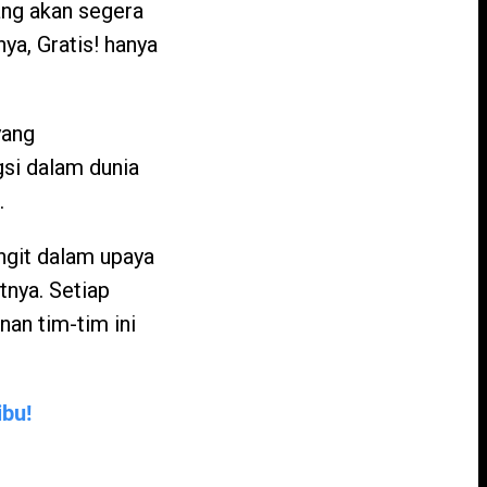
ang akan segera
a, Gratis! hanya
yang
si dalam dunia
.
engit dalam upaya
nya. Setiap
nan tim-tim ini
ibu!