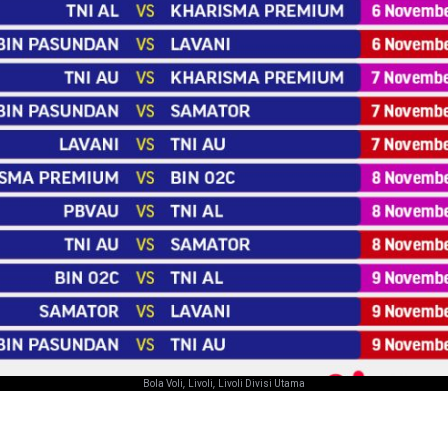
,
,
Bola Voli
Livoli
Livoli Divisi Utama