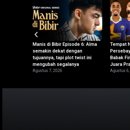
 Presiden
Manis di Bibir Episode 6: Alma
Tempat N
l: Bermain
semakin dekat dengan
Persebay
anyar, Bali
tujuannya, tapi plot twist ini
Babak Fin
mengubah segalanya
Juara P
Agustus 7, 2026
Agustus 6,