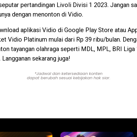
 seputar pertandingan Livoli Divisi 1 2023. Jangan 
unya dengan menonton di Vidio.
wnload aplikasi Vidio di Google Play Store atau App
ket Vidio Platinum mulai dari Rp 39 ribu/bulan. Denga
on tayangan olahraga seperti MDL, MPL, BRI Liga 1
. Langganan sekarang juga!
*Jadwal dan ketersediaan konten
dapat berubah sesuai kebijakan hak siar.