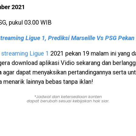
mber 2021
SG, pukul 03.00 WIB
Streaming Ligue 1, Prediksi Marseille Vs PSG Pekan
e streaming Ligue 1
2021 pekan 19 malam ini yang d
gera download aplikasi Vidio sekarang dan berlang
m
agar dapat menyaksikan pertandingannya serta un
 menarik lainnya bebas tanpa iklan!
*Jadwal dan ketersediaan konten
dapat berubah sesuai kebijakan hak siar.