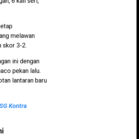
, 6 kali seri,
tetap
ndang melawan
 skor 3-2.
ngan ini dengan
co pekan lalu.
otan lantaran baru
PSG Kontra
ni