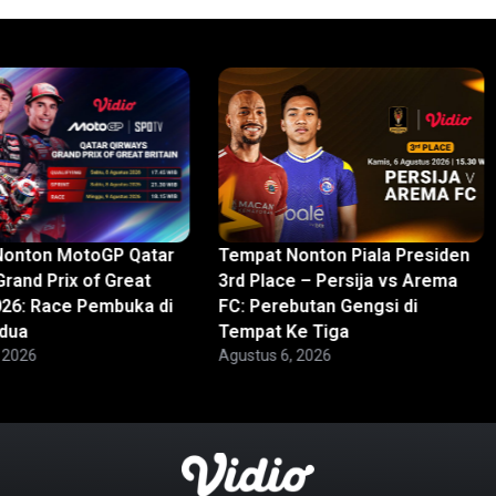
Nonton MotoGP Qatar
Tempat Nonton Piala Presiden
rand Prix of Great
3rd Place – Persija vs Arema
2026: Race Pembuka di
FC: Perebutan Gengsi di
dua
Tempat Ke Tiga
 2026
Agustus 6, 2026