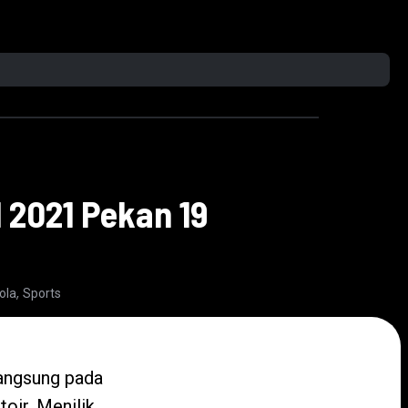
1 2021 Pekan 19
,
ola
Sports
angsung pada
oir. Menilik