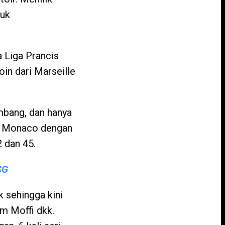
tuk
 Liga Prancis
oin dari Marseille
mbang, dan hanya
AS Monaco dengan
 dan 45.
SG
k sehingga kini
m Moffi dkk.