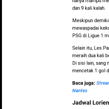
hanya mampu meng
dan 9 kali kalah.
Meskipun demikia
mewaspadai kekua
PSG di Ligue 1 m
Selain itu, Les P
meraih dua kali 
Di sisi lain, san
mencetak 1 gol di
Baca juga:
Strea
Nantes
Jadwal Lorien