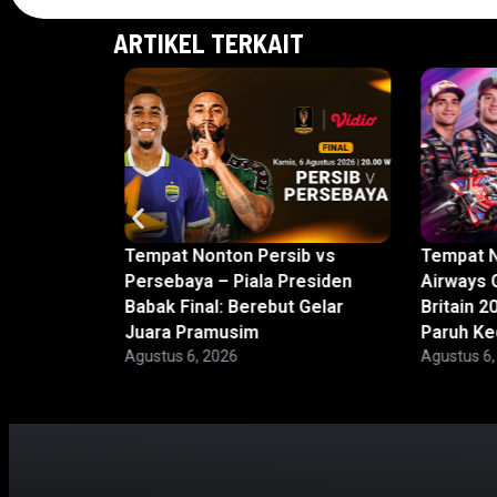
ARTIKEL TERKAIT
nis di
Tempat Nonton Persib vs
Tempat 
n Mulai
Persebaya – Piala Presiden
Airways G
Babak Final: Berebut Gelar
Britain 
Juara Pramusim
Paruh Ke
Agustus 6, 2026
Agustus 6,