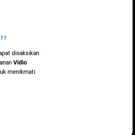
 11
apat disaksikan
ganan
Vidio
tuk menikmati