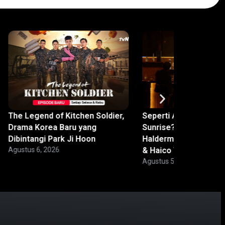
The Legend of Kitchen Soldier,
Seperti Apa Hotel Go
Drama Korea Baru yang
Sunrise? Ini Kata Caitl
Dibintangi Park Ji Hoon
Halderman, Baskara 
Agustus 6, 2026
& Haico Van Der Vek
Agustus 5, 2026