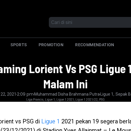
SPORTS
PROMOTION
RECOMMENDATION
aming Lorient Vs PSG Ligue 
Malam Ini
2:09 pm
,
22, 2021
Muhammad Disha Brahmana Putra
Ligue 1
Sepak B
,
,
,
,
Liga Prancis
Ligue 1
Ligue 1 2021
Ligue 1 2021/22
PSG
orient vs PSG di
Ligue 1
2021 pekan 19 segera berl
 (23/12/2021) di Stadion Yves Allainmat – Le Moust