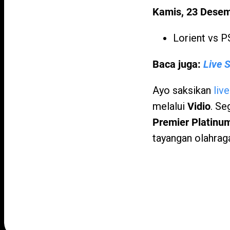
Kamis, 23 Dese
Lorient vs P
Baca juga:
Live 
Ayo saksikan
liv
melalui
Vidio
. Se
Premier Platinu
tayangan olahraga