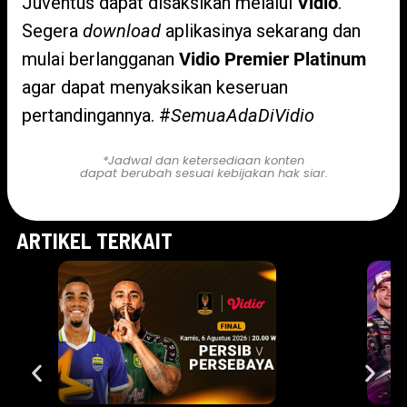
Juventus dapat disaksikan melalui
Vidio
.
Segera
download
aplikasinya sekarang dan
mulai berlangganan
Vidio Premier Platinum
agar dapat menyaksikan keseruan
pertandingannya. #
SemuaAdaDiVidio
*Jadwal dan ketersediaan konten
dapat berubah sesuai kebijakan hak siar.
ARTIKEL TERKAIT