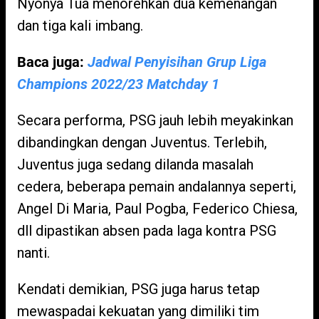
Nyonya Tua menorehkan dua kemenangan
dan tiga kali imbang.
Baca juga:
Jadwal Penyisihan Grup Liga
Champions 2022/23 Matchday 1
Secara performa, PSG jauh lebih meyakinkan
dibandingkan dengan Juventus. Terlebih,
Juventus juga sedang dilanda masalah
cedera, beberapa pemain andalannya seperti,
Angel Di Maria, Paul Pogba, Federico Chiesa,
dll dipastikan absen pada laga kontra PSG
nanti.
Kendati demikian, PSG juga harus tetap
mewaspadai kekuatan yang dimiliki tim