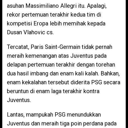
asuhan Massimiliano Allegri itu. Apalagi,
rekor pertemuan terakhir kedua tim di
kompetisi Eropa lebih memihak kepada
Dusan Vlahovic cs.
Tercatat, Paris Saint-Germain tidak pernah
meraih kemenangan atas Juventus pada
delapan pertemuan terakhir dengan torehan
dua hasil imbang dan enam kali kalah. Bahkan,
enam kekalahan tersebut diderita PSG secara
beruntun di enam laga terakhir kontra
Juventus.
Lantas, mampukah PSG menundukkan
Juventus dan meraih tiga poin perdana pada