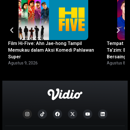
Film Hi-Five: Ahn Jae-hong Tampil
Tempat No
Memukau dalam Aksi Komedi Pahlawan
Ta’zim: Bi
Super
Bersaing
Agustus 9, 2026
Agustus 8, 