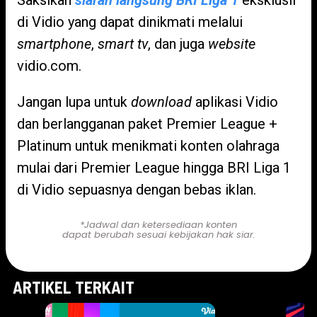
Saksikan
siaran langsung BRI Liga 1
eksklusif
di Vidio yang dapat dinikmati melalui
smartphone
,
smart tv
, dan juga
website
vidio.com.
Jangan lupa untuk
download
aplikasi Vidio
dan berlangganan paket Premier League +
Platinum untuk menikmati konten olahraga
mulai dari Premier League hingga BRI Liga 1
di Vidio sepuasnya dengan bebas iklan.
*Jadwal dan ketersediaan konten
dapat berubah sesuai kebijakan hak siar.
ARTIKEL TERKAIT