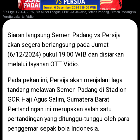
,
,
,
,
BRI Liga 1 2024/2025
BRI Super League
PERSIJA Jakarta
Semen Padang
Semen Padang vs
,
Persija Jakarta
Vidio
Siaran langsung Semen Padang vs Persija
akan segera berlangsung pada Jumat
(6/12/2024) pukul 19.00 WIB dan disiarkan
melalui layanan OTT Vidio.
Pada pekan ini, Persija akan menjalani laga
tandang melawan Semen Padang di Stadion
GOR Haji Agus Salim, Sumatera Barat.
Pertandingan ini merupakan salah satu
pertandingan yang ditunggu-tunggu oleh para
penggemar sepak bola Indonesia.