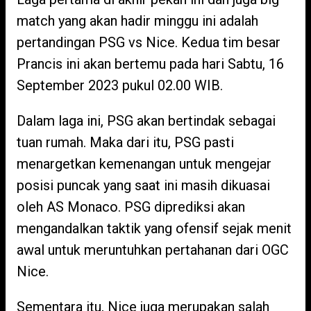
match yang akan hadir minggu ini adalah
pertandingan PSG vs Nice. Kedua tim besar
Prancis ini akan bertemu pada hari Sabtu, 16
September 2023 pukul 02.00 WIB.
Dalam laga ini, PSG akan bertindak sebagai
tuan rumah. Maka dari itu, PSG pasti
menargetkan kemenangan untuk mengejar
posisi puncak yang saat ini masih dikuasai
oleh AS Monaco. PSG diprediksi akan
mengandalkan taktik yang ofensif sejak menit
awal untuk meruntuhkan pertahanan dari OGC
Nice.
Sementara itu, Nice juga merupakan salah