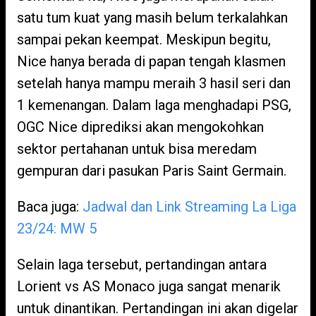
satu tum kuat yang masih belum terkalahkan
sampai pekan keempat. Meskipun begitu,
Nice hanya berada di papan tengah klasmen
setelah hanya mampu meraih 3 hasil seri dan
1 kemenangan. Dalam laga menghadapi PSG,
OGC Nice diprediksi akan mengokohkan
sektor pertahanan untuk bisa meredam
gempuran dari pasukan Paris Saint Germain.
Baca juga:
Jadwal dan Link Streaming La Liga
23/24: MW 5
Selain laga tersebut, pertandingan antara
Lorient vs AS Monaco juga sangat menarik
untuk dinantikan. Pertandingan ini akan digelar