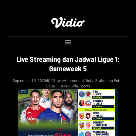
Live Streaming dan Jadwal Ligue 1:
Gameweek 5
10:23 pm
September 15, 2023
Muhammad Disha Brahmana Putra
,
,
Ligue 1
Sepak Bola
Sports