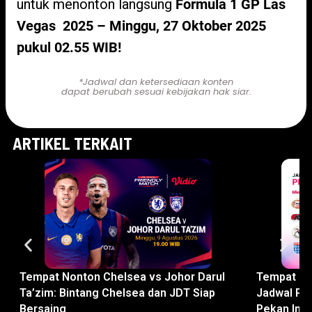
untuk menonton langsung
Formula 1 GP Las
Vegas 2025 – Minggu, 27 Oktober 2025
pukul 02.55 WIB!
*Jadwal dan ketersediaan konten
dapat berubah sesuai kebijakan hak siar.
ARTIKEL TERKAIT
Tempat Nonton Chelsea vs Johor Darul
Tempat Non
Ta’zim: Bintang Chelsea dan JDT Siap
Jadwal Pe
Bersaing
Pekan Ini