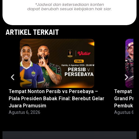
*Jadwal dan ketersediaan konten
dapat berubah sesuai kebijakan hak siar.
ARTIKEL TERKAIT
Tempat Nonton Persib vs Persebaya –
Tempat No
Piala Presiden Babak Final: Berebut Gelar
Grand Prix
Juara Pramusim
Pembuka d
Agustus 6, 2026
Agustus 6, 