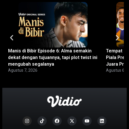
Manis di Bibir Episode 6: Alma semakin
Tempat No
dekat dengan tujuannya, tapi plot twist ini
Piala Pres
mengubah segalanya
Juara Pra
Agustus 7, 2026
Agustus 6, 