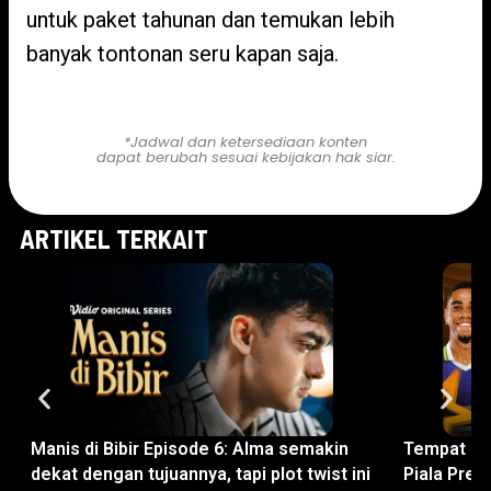
untuk paket tahunan dan temukan lebih
banyak tontonan seru kapan saja.
Nonton di Sini!
*Jadwal dan ketersediaan konten
dapat berubah sesuai kebijakan hak siar.
ARTIKEL TERKAIT
Manis di Bibir Episode 6: Alma semakin
Tempat No
dekat dengan tujuannya, tapi plot twist ini
Piala Pres