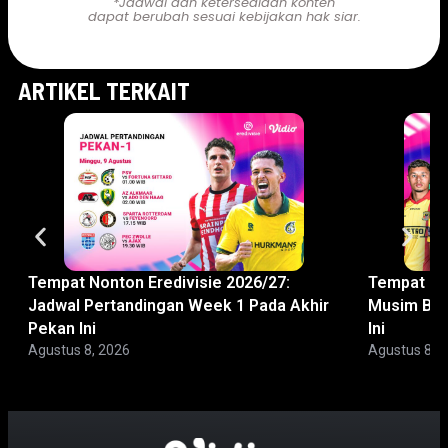
*Jadwal dan ketersediaan konten
dapat berubah sesuai kebijakan hak siar.
ARTIKEL TERKAIT
Tempat Nonton Eredivisie 2026/27:
Tempat Non
Jadwal Pertandingan Week 1 Pada Akhir
Musim Bar
Pekan Ini
Ini
Agustus 8, 2026
Agustus 8, 