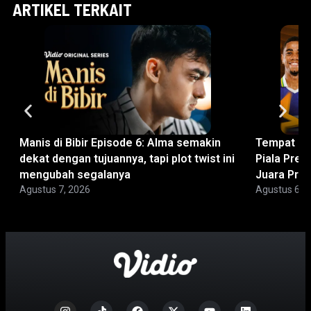
ARTIKEL TERKAIT
Manis di Bibir Episode 6: Alma semakin
Tempat No
dekat dengan tujuannya, tapi plot twist ini
Piala Pres
mengubah segalanya
Juara Pra
Agustus 7, 2026
Agustus 6, 