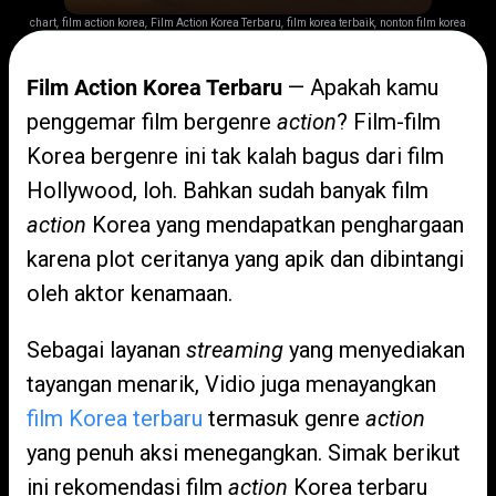
,
,
,
,
chart
film action korea
Film Action Korea Terbaru
film korea terbaik
nonton film korea
Film Action Korea Terbaru
— Apakah kamu
penggemar film bergenre
action
? Film-film
Korea bergenre ini tak kalah bagus dari film
Hollywood, loh. Bahkan sudah banyak film
action
Korea yang mendapatkan penghargaan
karena plot ceritanya yang apik dan dibintangi
oleh aktor kenamaan.
Sebagai layanan
streaming
yang menyediakan
tayangan menarik, Vidio juga menayangkan
film Korea terbaru
termasuk genre
action
yang penuh aksi menegangkan. Simak berikut
ini rekomendasi film
action
Korea terbaru