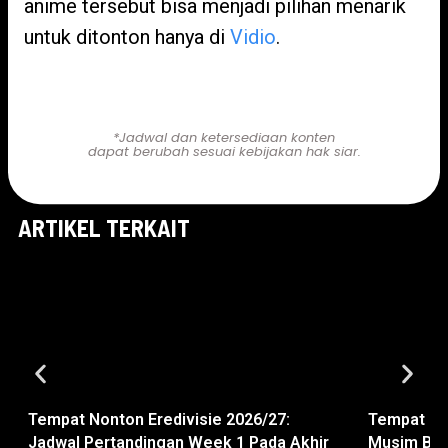
anime tersebut bisa menjadi pilihan menarik
untuk ditonton hanya di
Vidio
.
Nonton di Sini!
*Jadwal dan ketersediaan konten
dapat berubah sesuai kebijakan hak siar.
ARTIKEL TERKAIT
Tempat Nonton Eredivisie 2026/27:
Tempat Non
Jadwal Pertandingan Week 1 Pada Akhir
Musim Bar