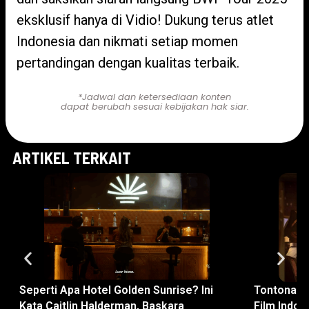
eksklusif hanya di Vidio! Dukung terus atlet
Indonesia dan nikmati setiap momen
pertandingan dengan kualitas terbaik.
*Jadwal dan ketersediaan konten
dapat berubah sesuai kebijakan hak siar.
ARTIKEL TERKAIT
Seperti Apa Hotel Golden Sunrise? Ini
Tontonan 
Kata Caitlin Halderman, Baskara
Film Indon