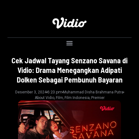
Cek Jadwal Tayang Senzano Savana di
Vidio: Drama Menegangkan Adipati
Dolken Sebagai Pembunuh Bayaran
6:23 pm
Desember 3, 2024
Muhammad Disha Brahmana Putra
,
,
,
About Vidio
Film
Film Indonesia
Premier