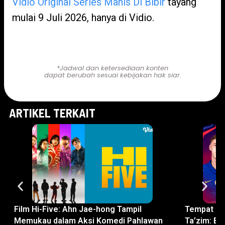
Vidio Original Series Manis Di Bibir
tayang
mulai 9 Juli 2026, hanya di Vidio.
Nonton di Sini!
*Jadwal dan ketersediaan konten
dapat berubah sesuai kebijakan hak siar.
ARTIKEL TERKAIT
Film Hi-Five: Ahn Jae-hong Tampil
Tempat No
Memukau dalam Aksi Komedi Pahlawan
Ta’zim: Bi