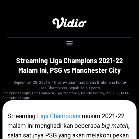
Streaming Liga Champions 2021-22
Malam Ini, PSG vs Manchester City
3:40 pm
September 28, 2021
Muhammad Disha Brahmana Putra
,
,
Liga Champions
Sepak Bola
Sports
,
,
,
,
,
,
Champions League
Liga Champion
Liga Champions
Manchester City
PSG
UCL
UEFA
Champions League
Streaming
Liga Champions
musim 2021-22
malam ini menghadirkan beberapa
big match,
salah satunya PSG yang akan melakoni pekan