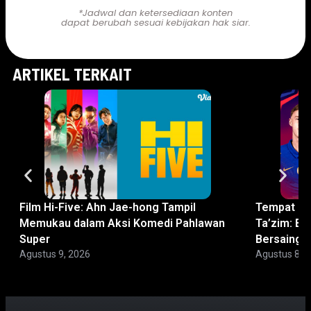
*Jadwal dan ketersediaan konten
dapat berubah sesuai kebijakan hak siar.
ARTIKEL TERKAIT
Film Hi-Five: Ahn Jae-hong Tampil
Tempat No
Memukau dalam Aksi Komedi Pahlawan
Ta’zim: Bi
Super
Bersaing
Agustus 9, 2026
Agustus 8, 