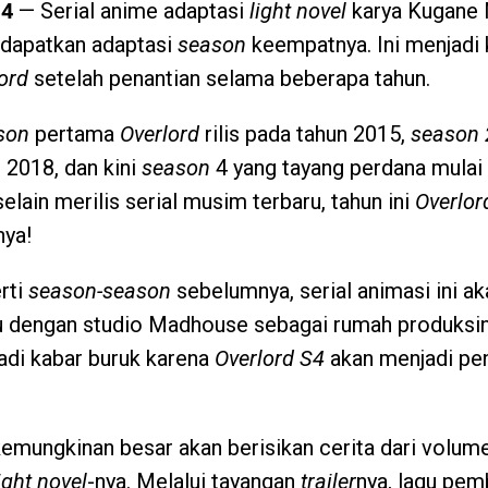
 4
— Serial anime adaptasi
light novel
karya Kugane 
dapatkan adaptasi
season
keempatnya. Ini menjadi 
ord
setelah penantian selama beberapa tahun.
son
pertama
Overlord
rilis pada tahun 2015,
season
n 2018, dan kini
season
4 yang tayang perdana mulai 
selain merilis serial musim terbaru, tahun ini
Overlor
nya!
rti
season-season
sebelumnya, serial animasi ini ak
u dengan studio Madhouse sebagai rumah produksiny
jadi kabar buruk karena
Overlord S4
akan menjadi pe
kemungkinan besar akan berisikan cerita dari volum
ight novel
-nya. Melalui tayangan
trailer
nya, lagu pe