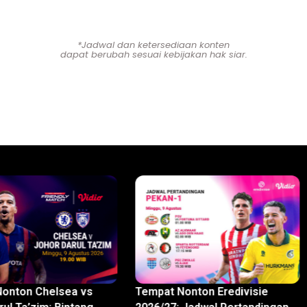
*Jadwal dan ketersediaan konten
dapat berubah sesuai kebijakan hak siar.
onton Chelsea vs
Tempat Nonton Eredivisie