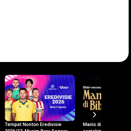
Tempat Nonton Eredivisie
Manis di Bibir Episode