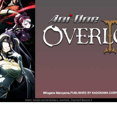
,
,
,
chart
nonton anime terbaru
overlord
Overlord Season 4