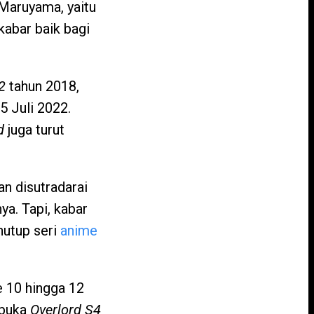
Maruyama, yaitu
kabar baik bagi
 2
tahun 2018,
5 Juli 2022.
d
juga turut
an disutradarai
a. Tapi, kabar
nutup seri
anime
e 10 hingga 12
mbuka
Overlord S4