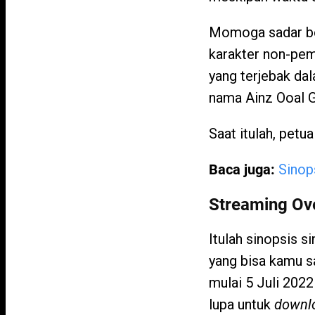
Momoga sadar bet
karakter non-pema
yang terjebak d
nama Ainz Ooal G
Saat itulah, petu
Baca juga:
Sinop
Streaming Ove
Itulah sinopsis s
yang bisa kamu s
mulai 5 Juli 202
lupa untuk
downl