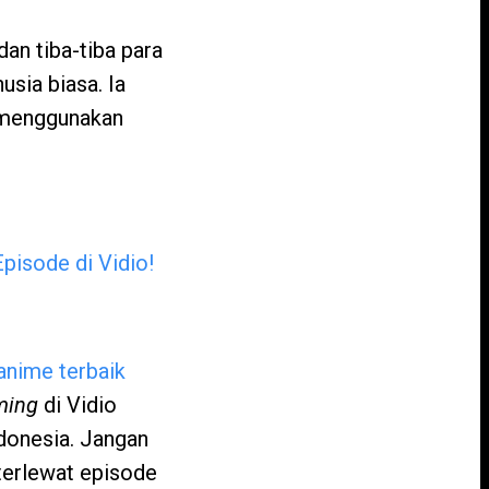
an tiba-tiba para
usia biasa. Ia
 menggunakan
Episode di Vidio!
anime terbaik
ming
di Vidio
ndonesia. Jangan
 terlewat episode