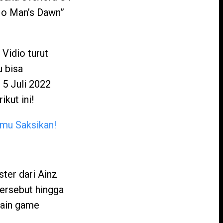
No Man’s Dawn”
Vidio turut
u bisa
 5 Juli 2022
kut ini!
mu Saksikan!
ter dari Ainz
ersebut hingga
main game