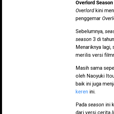
Overlord Season
Overlord
kini men
penggemar
Overl
Sebelumnya,
sea
season
3 di tahu
Menariknya lagi, 
merilis versi film
Masih sama sepe
oleh Naoyuki Ito
baik ini juga men
keren
ini.
Pada
season
ini 
dari versi cerita
l