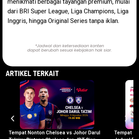
menikmati berbagai tayangan premium, mulai
dari BRI Super League, Liga Champions, Liga
Inggris, hingga Original Series tanpa iklan.
Nonton Indonesia vs Oman 2026
*Jadwal dan ketersediaan konten
dapat berubah sesuai kebijakan hak siar.
ARTIKEL TERKAIT
Tempat Nonton Chelsea vs Johor Darul
Tempat Non