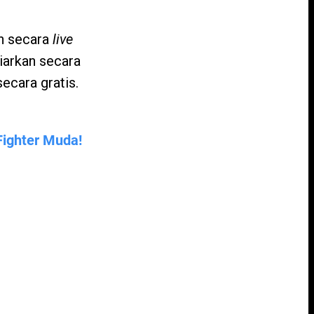
an secara
live
iarkan secara
ecara gratis.
ighter Muda!