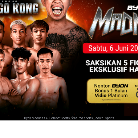
,
,
,
Byon Madness 4
Combat Sports
featured sports
jadwal sports