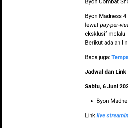
Byon Combat Sho
Byon Madness 4 y
lewat
pay-per-vi
eksklusif melalu
Berikut adalah li
Baca juga:
Tempa
Jadwal dan Link
Sabtu, 6 Juni 20
Byon Madnes
Link
live stream