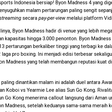
ports Indonesia bersiap! Byon Madness 4 yang dige
enyuguhkan malam pertarungan paling sengit sepanj
 streaming
secara
pay-per-view
melalui platform Vid
linya, Byon Madness hadir di venue yang lebih mega
n kapasitas hingga 3.000 penonton. Byon Madness
13 pertarungan berkaliber tinggi yang terbagi ke da
2 laga pro boxing. Ini menjadi edisi terbesar sekalig
yon Madness yang telah membangun reputasi kuat d
 paling dinantikan malam ini adalah duel antara Aw
n Koboi vs Yearmie Lee alias Sun Go Kong. Rivali
un Go Kong menerima callout langsung dari Aman u
yon Madness, setelah keduanya sama-sama meraih 