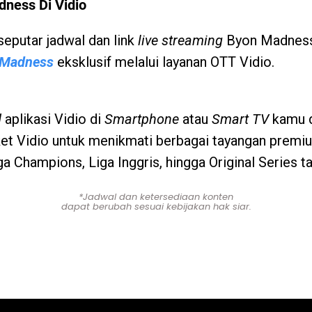
ness Di Vidio
 seputar jadwal dan link
live streaming
Byon Madness
 Madness
eksklusif melalui layanan OTT Vidio.
d
aplikasi Vidio di
Smartphone
atau
Smart TV
kamu d
et Vidio untuk menikmati berbagai tayangan premiu
a Champions, Liga Inggris, hingga Original Series ta
*Jadwal dan ketersediaan konten
dapat berubah sesuai kebijakan hak siar.