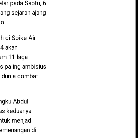
lar pada Sabtu, 6
ang sejarah ajang
io.
h di Spike Air
 4 akan
lam 11 laga
us paling ambisius
i dunia combat
angku Abdul
tas keduanya
ntuk menjadi
kemenangan di