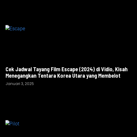
Cek Jadwal Tayang Film Escape (2024) di Vidio, Kisah
Menegangkan Tentara Korea Utara yang Membelot
Januari 3, 2025