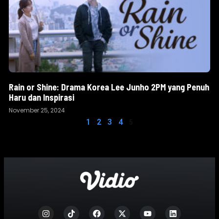
Rain or Shine: Drama Korea Lee Junho 2PM yang Penuh
Haru dan Inspirasi
November 25, 2024
5
1
2
3
4